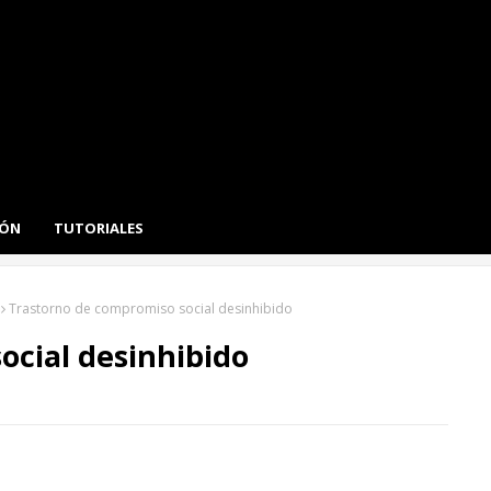
IÓN
TUTORIALES
Trastorno de compromiso social desinhibido
ocial desinhibido