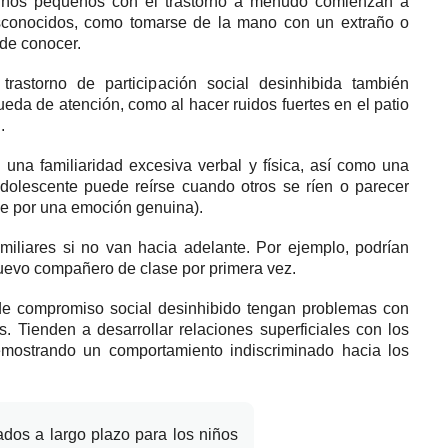
os pequeños con el trastorno a menudo comienzan a
esconocidos, como tomarse de la mano con un extraño o
de conocer.
trastorno de participación social desinhibida también
da de atención, como al hacer ruidos fuertes en el patio
.
una familiaridad excesiva verbal y física, así como una
dolescente puede reírse cuando otros se ríen o parecer
 de por una emoción genuina).
miliares si no van hacia adelante.
Por ejemplo, podrían
nuevo compañero de clase por primera vez.
 de compromiso social desinhibido tengan problemas con
es.
Tienden a desarrollar relaciones superficiales con los
emostrando un comportamiento indiscriminado hacia los
ados a largo plazo para los niños