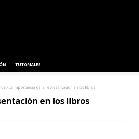
IÓN
TUTORIALES
bros
La importancia de la representación en los libros
entación en los libros