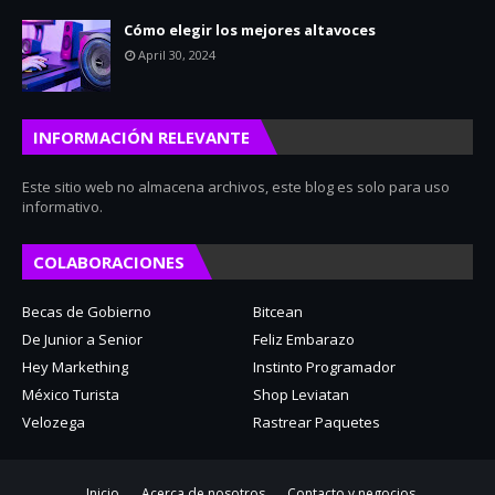
Cómo elegir los mejores altavoces
April 30, 2024
INFORMACIÓN RELEVANTE
Este sitio web no almacena archivos, este blog es solo para uso
informativo.
COLABORACIONES
Becas de Gobierno
Bitcean
De Junior a Senior
Feliz Embarazo
Hey Markething
Instinto Programador
México Turista
Shop Leviatan
Velozega
Rastrear Paquetes
Inicio
Acerca de nosotros
Contacto y negocios