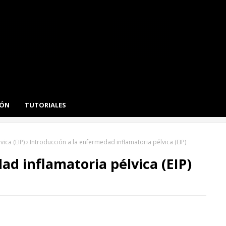
IÓN
TUTORIALES
ica (EIP)
Introducción a la enfermedad inflamatoria pélvica (EIP)
ad inflamatoria pélvica (EIP)