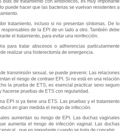
días de tratamiento con antibióticos, es muy importante
lo puede hacer que las bacterias se vuelvan resistentes a
atamiento.
ir tratamiento, incluso si no presentan síntomas. De lo
as responsables de la EPI de un lado a otro. También debe
ante el tratamiento, para evitar una reinfección.
ia para tratar abscesos o adherencias particularmente
de realizar una histerectomía de emergencia.
e transmisión sexual, se puede prevenir. Las relaciones
ntan el riesgo de contraer EPI. Si no está en una relación
ho la prueba de ETS, es esencial practicar sexo seguro
 y hacerse pruebas de ETS con regularidad.
a EPI si ya tiene una ETS. Las pruebas y el tratamiento
ducir en gran medida el riesgo de infección.
nales aumentan su riesgo de EPI. Las duchas vaginales
o que aumenta el riesgo de infección vaginal. Las duchas
ervical , que es importante cuando se trata de concebir.