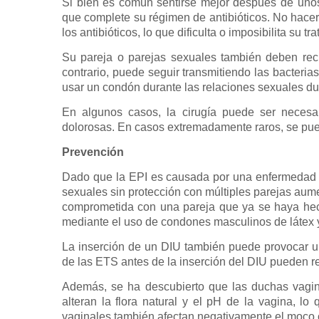
Si bien es común sentirse mejor después de unos 
que complete su régimen de antibióticos. No hacer
los antibióticos, lo que dificulta o imposibilita su tr
Su pareja o parejas sexuales también deben recib
contrario, puede seguir transmitiendo las bacteri
usar un condón durante las relaciones sexuales dur
En algunos casos, la cirugía puede ser necesar
dolorosas. En casos extremadamente raros, se pue
Prevención
Dado que la EPI es causada por una enfermedad d
sexuales sin protección con múltiples parejas aume
comprometida con una pareja que ya se haya hec
mediante el uso de condones masculinos de látex
La inserción de un DIU también puede provocar un
de las ETS antes de la inserción del DIU pueden re
Además, se ha descubierto que las duchas vagi
alteran la flora natural y el pH de la vagina, l
vaginales también afectan negativamente el moco c