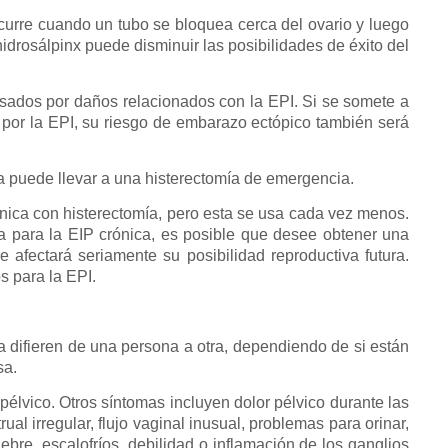
curre cuando un tubo se bloquea cerca del ovario y luego
hidrosálpinx puede disminuir las posibilidades de éxito del
dos ​​por daños relacionados con la EPI. Si se somete a
 por la EPI, su riesgo de embarazo ectópico también será
a puede llevar a una histerectomía de emergencia.
nica con histerectomía, pero esta se usa cada vez menos.
a para la EIP crónica, es posible que desee obtener una
afectará seriamente su posibilidad reproductiva futura.
s para la EPI.
a difieren de una persona a otra, dependiendo de si están
sa.
élvico. Otros síntomas incluyen dolor pélvico durante las
al irregular, flujo vaginal inusual, problemas para orinar,
iebre, escalofríos, debilidad o inflamación de los ganglios