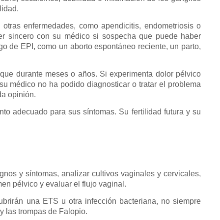
ilidad.
otras enfermedades, como apendicitis, endometriosis o
e ser sincero con su médico si sospecha que puede haber
sgo de EPI, como un aborto espontáneo reciente, un parto,
ique durante meses o años. Si experimenta dolor pélvico
 su médico no ha podido diagnosticar o tratar el problema
da opinión.
to adecuado para sus síntomas. Su fertilidad futura y su
nos y síntomas, analizar cultivos vaginales y cervicales,
en pélvico y evaluar el flujo vaginal.
ubrirán una ETS u otra infección bacteriana, no siempre
 y las trompas de Falopio.