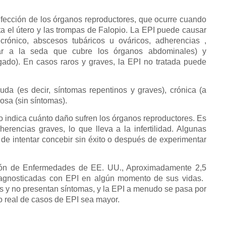
nfección de los órganos reproductores, que ocurre cuando
sta el útero y las trompas de Falopio. La EPI puede causar
o crónico, abscesos tubáricos u ováricos, adherencias ,
milar a la seda que cubre los órganos abdominales) y
hígado). En casos raros y graves, la EPI no tratada puede
da (es decir, síntomas repentinos y graves), crónica (a
osa (sin síntomas).
o indica cuánto daño sufren los órganos reproductores. Es
erencias graves, lo que lleva a la infertilidad. Algunas
de intentar concebir sin éxito o después de experimentar
ción de Enfermedades de EE. UU., Aproximadamente 2,5
iagnosticadas con EPI en algún momento de sus vidas.
 y no presentan síntomas, y la EPI a menudo se pasa por
o real de casos de EPI sea mayor.