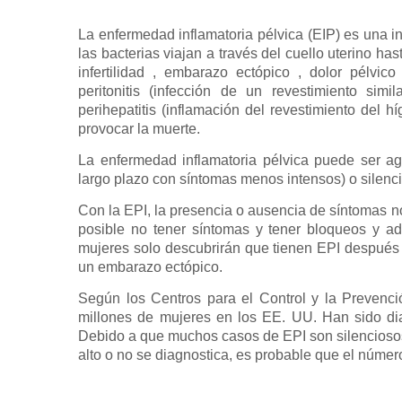
La enfermedad inflamatoria pélvica (EIP) es una i
las bacterias viajan a través del cuello uterino ha
infertilidad , embarazo ectópico , dolor pélvic
peritonitis (infección de un revestimiento si
perihepatitis (inflamación del revestimiento del 
provocar la muerte.
La enfermedad inflamatoria pélvica puede ser agu
largo plazo con síntomas menos intensos) o silenci
Con la EPI, la presencia o ausencia de síntomas n
posible no tener síntomas y tener bloqueos y adh
mujeres solo descubrirán que tienen EPI después 
un embarazo ectópico.
Según los Centros para el Control y la Preven
millones de mujeres en los EE. UU. Han sido d
Debido a que muchos casos de EPI son silenciosos
alto o no se diagnostica, es probable que el númer