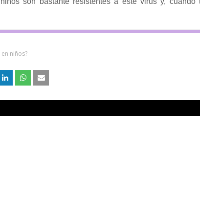
niños son bastante resistentes a este virus y, cuando te
 en niños?