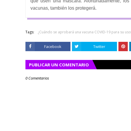
que usen una máscara.
Afortunadamente, los 
vacunas, también los protegerá.
Tags:
¿Cuándo se aprobará una vacuna COVID-19 para su uso
Facebook
Twitter
PUBLICAR UN COMENTARIO
0 Comentarios