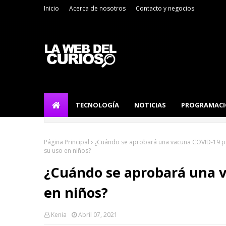
Inicio
Acerca de nosotros
Contacto y negocios
TECNOLOGÍA
NOTICIAS
PROGRAMAC
Página Principal
¿Cuándo se aprobará una vacuna COVID-19 pa
su uso en niños?
¿Cuándo se aprobará una 
en niños?
Kenia
Abril 07, 2021