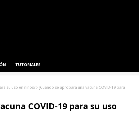
IÓN
TUTORIALES
ra su uso en niños?
¿Cuándo se aprobará una vacuna COVID-19 para
vacuna COVID-19 para su uso