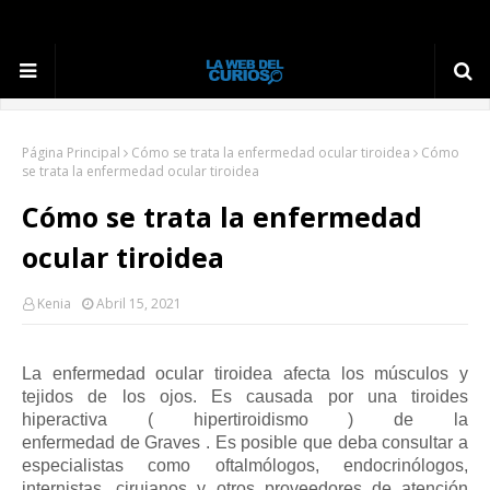
Página Principal
Cómo se trata la enfermedad ocular tiroidea
Cómo
se trata la enfermedad ocular tiroidea
Cómo se trata la enfermedad
ocular tiroidea
Kenia
Abril 15, 2021
La enfermedad ocular tiroidea
afecta los músculos y
tejidos de los ojos.
Es causada por una tiroides
hiperactiva (
hipertiroidismo
) de
la
enfermedad
de
Graves
.
Es posible que deba consultar a
especialistas como oftalmólogos, endocrinólogos,
internistas, cirujanos y otros proveedores de atención