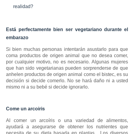
realidad?
Está perfectamente bien ser vegetariano durante el
embarazo
Si bien muchas personas intentarán asustarlo para que
coma productos de origen animal que no desea comer,
por cualquier motivo, no es necesario.
Algunas mujeres
que han sido vegetarianas pueden sorprenderse de que
anhelen productos de origen animal como el bistec, es su
V
decisión si decide comerlo.
No se hará daño ni a usted
o
mismo ni a su bebé si decide ignorarlo.
l
u
m
e
n
Come un arcoiris
9
0
%
Al comer un arcoíris o una variedad de alimentos,
ayudará a asegurarse de obtener los nutrientes que
necesita de su
dieta basada en plantas
.
Los diversos