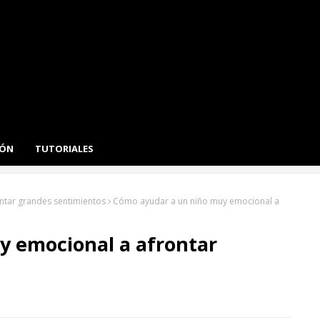
IÓN
TUTORIALES
ntar grandes sentimientos
Cómo ayudar a un niño muy emocional a
y emocional a afrontar