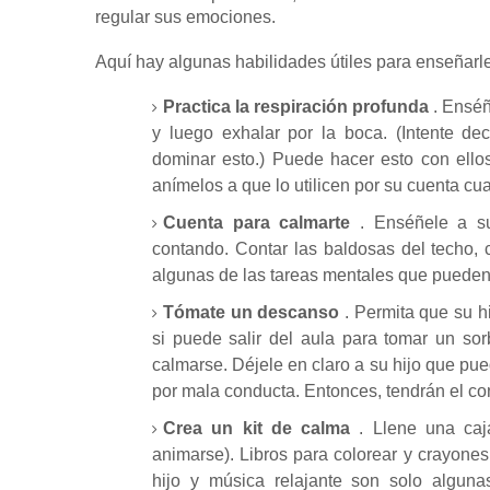
regular sus emociones.
Aquí hay algunas habilidades útiles para enseñarl
Practica la respiración profunda
.
Enséñe
y luego exhalar por la boca.
(Intente de
dominar esto.) Puede hacer esto con ell
anímelos a que lo utilicen por su cuenta c
Cuenta para calmarte
.
Enséñele a su
contando.
Contar las baldosas del techo, 
algunas de las tareas mentales que pueden 
Tómate un descanso
.
Permita que su h
si puede salir del aula para tomar un so
calmarse.
Déjele en claro a su hijo que pu
por mala conducta.
Entonces, tendrán el con
Crea un kit de calma
.
Llene una caj
animarse).
Libros para colorear y crayones
hijo y música relajante son solo algun