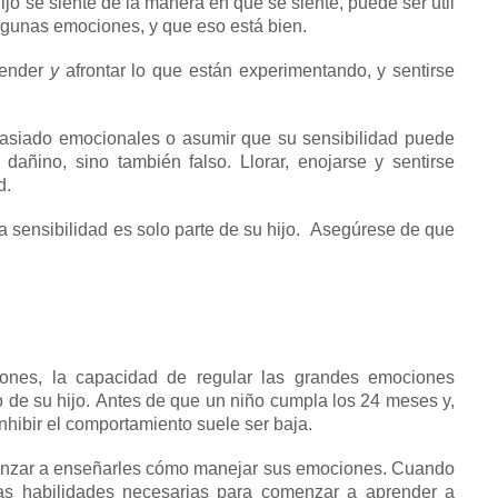
ijo se siente de la manera en que se siente, puede ser útil
gunas emociones, y que eso está bien.
render
y
afrontar lo que están experimentando, y sentirse
masiado emocionales o asumir que su sensibilidad puede
e dañino, sino también falso.
Llorar, enojarse y sentirse
d.
 sensibilidad es solo parte de su hijo.
Asegúrese de que
ones, la capacidad de regular las grandes emociones
 de su hijo.
Antes de que un niño cumpla los 24 meses y,
nhibir el comportamiento suele ser baja.
enzar a enseñarles cómo manejar sus emociones.
Cuando
las habilidades necesarias para comenzar a aprender a