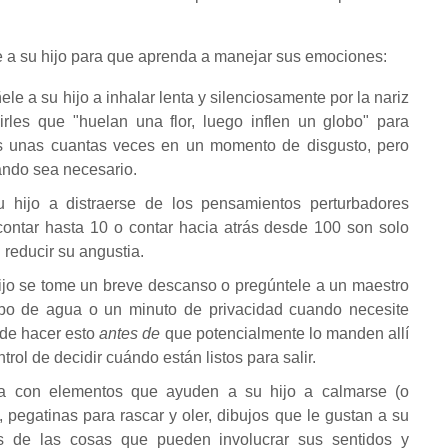
e a su hijo para que aprenda a manejar sus emociones:
le a su hijo a inhalar lenta y silenciosamente por la nariz
cirles que "huelan una flor, luego inflen un globo" para
os unas cuantas veces en un momento de disgusto, pero
uando sea necesario.
 hijo a distraerse de los pensamientos perturbadores
contar hasta 10 o contar hacia atrás desde 100 son solo
reducir su angustia.
ijo se tome un breve descanso o pregúntele a un maestro
rbo de agua o un minuto de privacidad cuando necesite
ede hacer esto
antes de
que potencialmente lo manden allí
trol de decidir cuándo están listos para salir.
a con elementos que ayuden a su hijo a calmarse (o
, pegatinas para rascar y oler, dibujos que le gustan a su
as de las cosas que pueden involucrar sus sentidos y