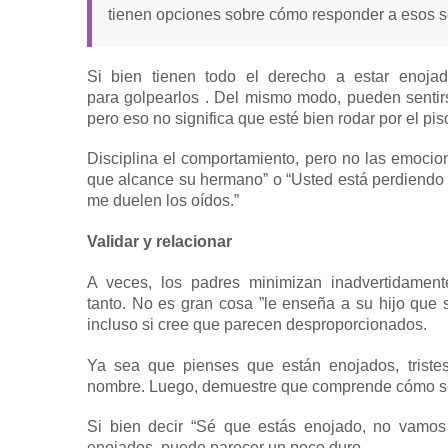
tienen opciones sobre cómo
responder a esos 
Si bien tienen todo el derecho a estar enoja
para
golpearlos
.
Del mismo modo, pueden sentirse
pero eso no significa que esté bien rodar por el pi
Disciplina el comportamiento, pero no las emoci
que alcance su hermano” o “Usted está perdiendo es
me duelen los oídos.”
Validar y relacionar
A veces, los padres minimizan inadvertidament
tanto.
No es gran cosa ”le enseña a su hijo que 
incluso si cree que parecen desproporcionados.
Ya sea que pienses que están enojados, triste
nombre.
Luego, demuestre que comprende cómo se
Si bien decir “Sé que estás enojado, no vamo
enojados, puede parecer un poco duro.