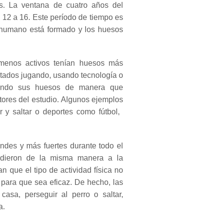
os.
La ventana de cuatro años del
e 12 a 16. Este período de tiempo es
o humano está formado y los huesos
menos activos tenían huesos más
ntados jugando,
usando tecnología
o
gando sus huesos de manera que
tores del estudio.
Algunos ejemplos
y saltar o deportes como fútbol, ​​
des y más fuertes durante todo el
ondieron de la misma manera a la
 que el tipo de actividad física no
 para que sea eficaz.
De hecho, las
casa, perseguir al perro o saltar,
a.