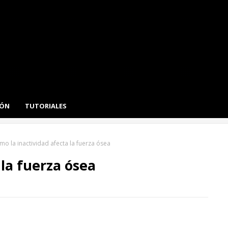
IÓN
TUTORIALES
mo la inactividad afecta la fuerza ósea
 la fuerza ósea