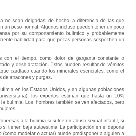
a no sean delgadas; de hecho, a diferencia de las que
an un peso normal.
Algunos incluso pueden tener un poco
tensa por su comportamiento bulímico y probablemente
uficiente habilidad para que pocas personas sospechen un
s con el tiempo, como dolor de garganta constante o
stado y deshidratación.
Estos pueden resultar de vómitos
aque cardíaco cuando los minerales esenciales, como el
los de atracones y purgas.
ulimia en los Estados Unidos, y en algunas poblaciones
universitaria), los expertos estiman que hasta un 10%
 la bulimia.
Los
hombres también se ven afectados, pero
mujeres.
ensas a la bulimia si sufrieron abuso sexual infantil, si
 si tienen baja autoestima.
La participación en el deporte
so (como modelar o actuar) puede predisponer a alguien a