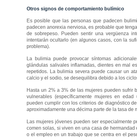
Otros signos de comportamiento bulímico
Es posible que las personas que padecen bulimi
padecen anorexia nerviosa, es probable que teng
de sobrepeso.
Pueden sentir una vergüenza in
intentarán ocultarlo (en algunos casos, con la s
problema).
La bulimia puede provocar síntomas adicionale
glándulas salivales inflamadas, dientes en mal e
repetidos.
La bulimia severa puede causar un at
calcio y el sodio, se desequilibra debido a los cic
Hasta un 2% a 3% de las mujeres pueden sufrir b
vulnerables (específicamente mujeres en edad 
pueden cumplir con los criterios de diagnóstico de
aproximadamente una décima parte de la tasa de 
Las mujeres jóvenes pueden ser especialmente prop
comen solas, si viven en una casa de hermandad o
o el empleo en un trabajo que se centra en el pe