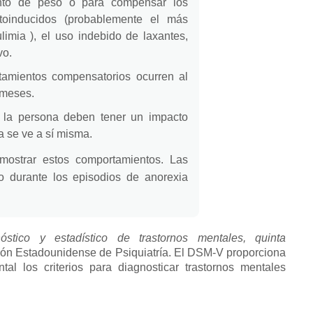
ento de peso o para compensar los
toinducidos (probablemente el más
limia
), el uso indebido de laxantes,
vo.
tamientos compensatorios ocurren al
 meses.
e la persona deben tener un impacto
a se ve a sí misma.
mostrar estos comportamientos.
Las
lo durante los episodios de
anorexia
óstico y estadístico de trastornos mentales, quinta
ión Estadounidense de Psiquiatría.
El DSM-V proporciona
al los criterios para diagnosticar trastornos mentales