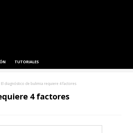
IÓN
TUTORIALES
El diagnóstico de bulimia requiere 4 factores
equiere 4 factores