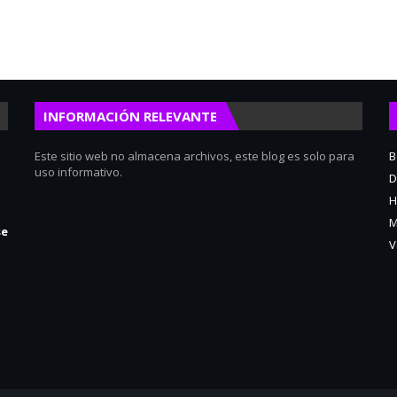
INFORMACIÓN RELEVANTE
Este sitio web no almacena archivos, este blog es solo para
B
uso informativo.
D
H
M
se
V