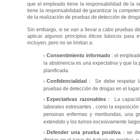
que el empleado tiene la responsabilidad de la s
tiene la responsabilidad de garantizar la compete
de la realización de pruebas de detección de droga
Sin embargo, si se van a llevar a cabo pruebas de
aplicar algunos principios éticos básicos para 
incluyen, pero no se limitan a:
Consentimiento informado
: el empleado
la abstinencia es una expectativa y que la 
planificada.
Confidencialidad
:
Se debe respetar l
pruebas de detección de drogas en el lugar 
Expectativas razonables
:
La capacid
laborales estresantes
, como la exposición
personas enfermas y moribundas, una gran
extendido y los turnos excesivamente largo
Defender una prueba positiva
: se de
drogas en el lugar de trabajo es positiva, 