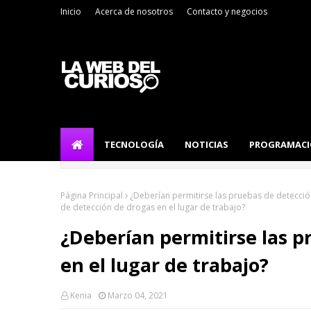
Inicio
Acerca de nosotros
Contacto y negocios
TECNOLOGÍA
NOTICIAS
PROGRAMAC
Página Principal
¿Deberían permitirse las pruebas de detecció
de detección de drogas en el lugar de trabajo?
¿Deberían permitirse las p
en el lugar de trabajo?
Kenia
Marzo 04, 2021