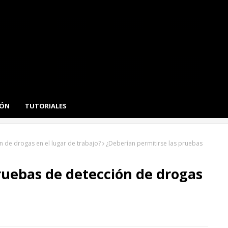
IÓN
TUTORIALES
n de drogas en el lugar de trabajo?
¿Deberían permitirse las pruebas
ruebas de detección de drogas