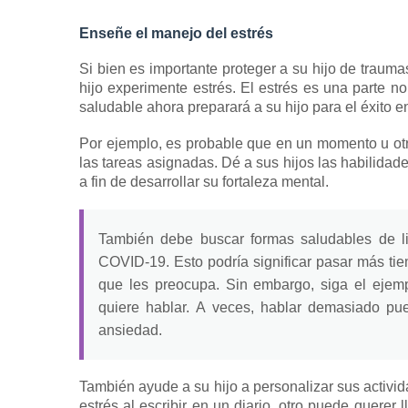
Enseñe el manejo del estrés
Si bien es importante proteger a su hijo de trauma
hijo experimente estrés.
El estrés es una parte no
saludable ahora preparará a su hijo para el éxito en
Por ejemplo, es probable que en un momento u o
las tareas asignadas.
Dé a sus hijos las habilidad
a fin de desarrollar su fortaleza mental.
También debe buscar
formas saludables de li
COVID-19.
Esto podría significar pasar más ti
que les preocupa.
Sin embargo, siga el ejem
quiere hablar.
A veces, hablar demasiado pue
ansiedad.
También ayude a su hijo a personalizar sus activida
estrés
al escribir en un diario, otro puede querer