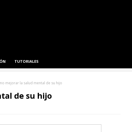
IÓN
TUTORIALES
o mejorar la salud mental de su hijo
al de su hijo