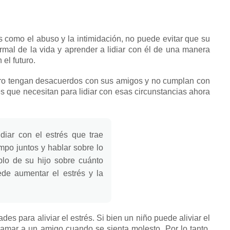
s como el abuso y la intimidación, no puede evitar que su
rmal de la vida y aprender a lidiar con él de una manera
 el futuro.
tro tengan desacuerdos con sus amigos y no cumplan con
es que necesitan para lidiar con esas circunstancias ahora
diar
con el estrés que trae
empo juntos y hablar sobre lo
plo de su hijo sobre cuánto
de aumentar el estrés y la
des para aliviar el estrés.
Si bien un niño puede
aliviar el
 llamar a un amigo cuando se sienta molesto.
Por lo tanto,