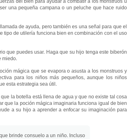
fuerzas del bien para ayudar a combatir a los monstruos u
 ser una pequeña campana o un peluche que hace ruido
a llamada de ayuda, pero también es una señal para que el
e tipo de utilería funciona bien en combinación con el uso
orio que puedes usar.
Haga que su hijo tenga este biberón
e miedo.
 poción mágica que se evapora o asusta a los monstruos y
fectiva para los niños más pequeños, aunque los niños
 esta estrategia sea útil.
ue la botella está llena de agua y que no existe tal cosa
r que la poción mágica imaginaria funciona igual de bien
ude a su hijo a aprender a enfocar su imaginación para
 que brinde consuelo a un niño.
Incluso