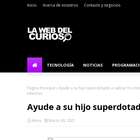
Inicio
Acerca de nosotros
Contacto y negocios
TECNOLOGÍA
NOTICIAS
PROGRAMAC
Página Principal
Ayude a su hijo superdotado a calmar los mi
intensos
Ayude a su hijo superdotad
Kenia
Marzo 30, 2021