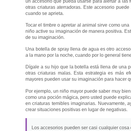
un accesorio que pueda usarse para alertar a las 
otras criaturas aterradoras.
Este accesorio puede
cuando se aprieta.
Tocar el timbre o apretar al animal sirve como un
niño active su imaginación de manera positiva.
Est
de su imaginación.
Una botella de spray llena de agua es otro acces
a la mano por la noche, cuando por lo general tien
Dígale a su hijo que la botella está llena de una
otras criaturas malas.
Esta estrategia es más e
mayores pueden usar su imaginación para hacer que
Por ejemplo, un niño mayor puede saber muy bien q
como una poción mágica, pero usted puede explica
en criaturas temibles imaginarias.
Nuevamente, ay
crear situaciones positivas en lugar de negativas.
Los accesorios pueden ser casi cualquier cosa