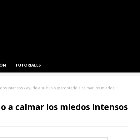
IÓN
TUTORIALES
edos intensos
Ayude a su hijo superdotado a calmar los miedos
o a calmar los miedos intensos