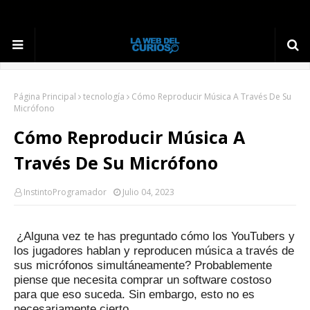
Página Principal
tecnología
Cómo Reproducir Música A Través De Su
Micrófono
Cómo Reproducir Música A
Través De Su Micrófono
InstintoProgramador
Julio 04, 2023
¿Alguna vez te has preguntado cómo los YouTubers y
los jugadores hablan y reproducen música a través de
sus micrófonos simultáneamente?
Probablemente
piense que necesita comprar un software costoso
para que eso suceda.
Sin embargo, esto no es
necesariamente cierto.