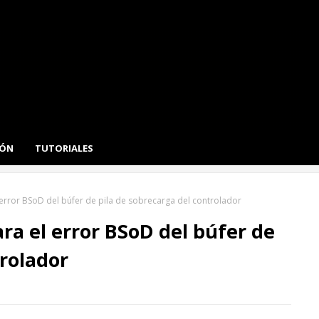
IÓN
TUTORIALES
 error BSoD del búfer de pila de sobrecarga del controlador
ra el error BSoD del búfer de
trolador