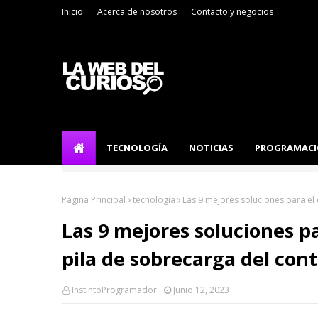
Inicio
Acerca de nosotros
Contacto y negocios
TECNOLOGÍA
NOTICIAS
PROGRAMAC
Página Principal
tecnología
Las 9 mejores soluciones para el
Las 9 mejores soluciones pa
pila de sobrecarga del con
InstintoProgramador
Junio 12, 2023