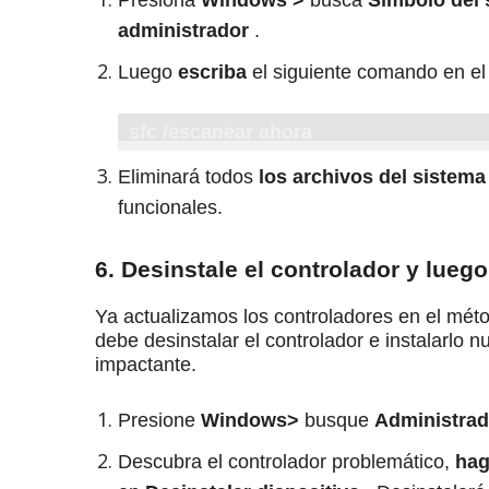
Presiona
Windows >
busca
Símbolo del 
administrador
.
Luego
escriba
el siguiente comando en el
sfc /escanear ahora
Eliminará todos
los archivos del sistem
funcionales.
6. Desinstale el controlador y luego
Ya actualizamos los controladores en el métod
debe desinstalar el controlador e instalarlo 
impactante.
Presione
Windows>
busque
Administrad
Descubra el controlador problemático,
hag