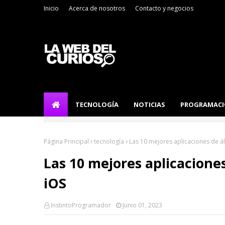
Inicio
Acerca de nosotros
Contacto y negocios
TECNOLOGÍA
NOTICIAS
PROGRAMAC
Página Principal
tecnología
Las 10 mejores aplicaciones de á
Las 10 mejores aplicacione
iOS
InstintoProgramador
Junio 01, 2023