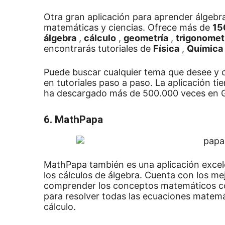
Otra gran aplicación para aprender álgeb
matemáticas y ciencias.
Ofrece más de
15
álgebra
,
cálculo
,
geometría
,
trigonomet
encontrarás tutoriales de
Física
,
Química
Puede buscar cualquier tema que desee y o
en tutoriales paso a paso.
La aplicación ti
ha descargado más de 500.000 veces en G
6. MathPapa
MathPapa también es una aplicación excele
los cálculos de álgebra.
Cuenta con los mej
comprender los conceptos matemáticos co
para resolver todas las ecuaciones matemá
cálculo.