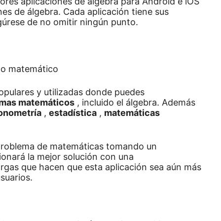
jores aplicaciones de álgebra para Android e iOS
nes de álgebra.
Cada aplicación tiene sus
egúrese de no omitir ningún punto.
opulares y utilizadas donde puedes
lemas matemáticos
, incluido el álgebra.
Además
gonometría
,
estadística
,
matemáticas
u problema de matemáticas tomando un
ionará la mejor solución con una
argas que hacen que esta aplicación sea aún más
suarios.