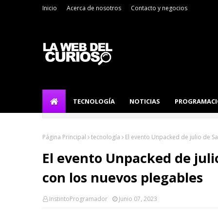
Inicio
Acerca de nosotros
Contacto y negocios
TECNOLOGÍA
NOTICIAS
PROGRAMAC
Página Principal
tecnología
El evento Unpacked de julio de S
El evento Unpacked de jul
con los nuevos plegables
InstintoProgramador
Junio 07, 2023