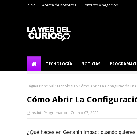
Inicio
Acerca de nosotros
Contacto y negocios
TECNOLOGÍA
NOTICIAS
PROGRAMAC
Página Principal
tecnología
Cómo Abrir La Configuración En 
Cómo Abrir La Configuraci
InstintoProgramador
Junio 07, 2023
¿Qué haces en Genshin Impact cuando quieres c