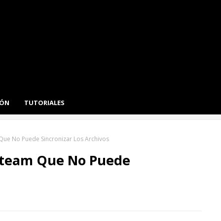
IÓN
TUTORIALES
Que No Puede Sincronizar Los Archivos
 Steam Que No Puede