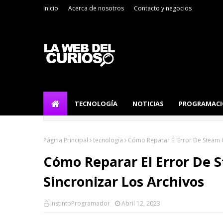
Inicio
Acerca de nosotros
Contacto y negocios
TECNOLOGÍA
NOTICIAS
PROGRAMAC
Página Principal
tecnología
Cómo Reparar El Error De Steam 
Cómo Reparar El Error De
Sincronizar Los Archivos
InstintoProgramador
Abril 12, 2023