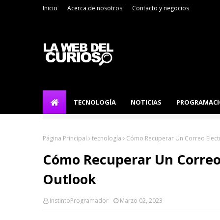
Inicio
Acerca de nosotros
Contacto y negocios
TECNOLOGÍA
NOTICIAS
PROGRAMAC
Página Principal
tecnología
Cómo Recuperar Un Correo Electr
Cómo Recuperar Un Correo 
Outlook
InstintoProgramador
Marzo 02, 2023