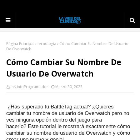
Página Principal
tecnología
Cómo Cambiar Su Nombre De Usuario
De Overwatch
Cómo Cambiar Su Nombre De
Usuario De Overwatch
InstintoProgramador
Marzo 30, 2023
¿Has superado tu BattleTag actual?
¿Quieres
cambiar tu nombre de usuario de Overwatch pero no
ves ninguna opción dentro del juego para
hacerlo?
Este tutorial le mostrará exactamente cómo
cambiar su nombre de usuario de Overwatch y cómo
crear uno nuevo y genial.