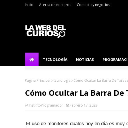
Inicio
Acerca de nosotros
Contacto y negocios
TECNOLOGÍA
NOTICIAS
PROGRAMAC
Página Principal
tecnología
Cómo Ocultar La Barra De Tareas
Cómo Ocultar La Barra De 
InstintoProgramador
Febrero 17, 2023
El uso de monitores duales hoy en día es muy 