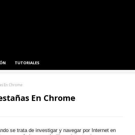
IÓN
TUTORIALES
as En Chrome
estañas En Chrome
o se trata de investigar y navegar por Internet en