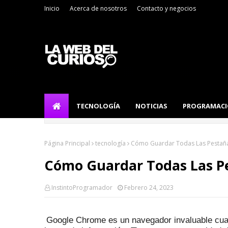
Inicio
Acerca de nosotros
Contacto y negocios
TECNOLOGÍA
NOTICIAS
PROGRAMAC
Página Principal
tecnología
Cómo Guardar Todas Las Pestañ
Cómo Guardar Todas Las P
InstintoProgramador
Febrero 24, 2023
Google Chrome es un navegador invaluable cuand