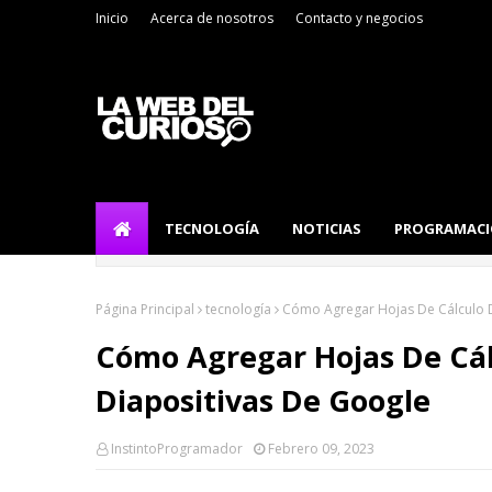
Inicio
Acerca de nosotros
Contacto y negocios
TECNOLOGÍA
NOTICIAS
PROGRAMAC
Página Principal
tecnología
Cómo Agregar Hojas De Cálculo D
Cómo Agregar Hojas De Cál
Diapositivas De Google
InstintoProgramador
Febrero 09, 2023