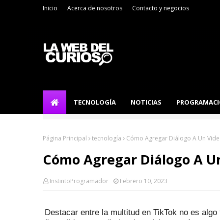
Inicio
Acerca de nosotros
Contacto y negocios
TECNOLOGÍA
NOTICIAS
PROGRAMAC
Página Principal
tecnología
Cómo Agregar Diálogo A Un Vide
Cómo Agregar Diálogo A U
InstintoProgramador
Febrero 10, 2023
Destacar entre la multitud en TikTok no es algo 