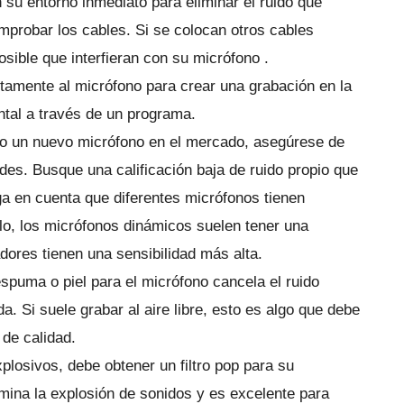
 su entorno inmediato para eliminar el ruido que
mprobar los cables.
Si se colocan otros cables
osible que interfieran con su
micrófono
.
tamente al micrófono para crear una grabación en la
ntal a través de un programa.
ndo un nuevo micrófono en el mercado, asegúrese de
ades.
Busque una calificación baja de ruido propio que
a en cuenta que diferentes micrófonos tienen
lo, los micrófonos dinámicos suelen tener una
dores tienen una sensibilidad más alta.
spuma o piel para el micrófono cancela el ruido
ada.
Si suele grabar al aire libre, esto es algo que debe
 de calidad.
xplosivos, debe obtener un filtro pop para su
limina la explosión de sonidos y es excelente para