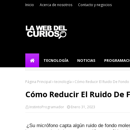
Inicio
Acerca de nosotros
Contacto y negocios
TECNOLOGÍA
NOTICIAS
PROGRAMAC
Página Principal
tecnología
Cómo Reducir El Ruido De Fondo
Cómo Reducir El Ruido De 
InstintoProgramador
Enero 31, 2023
¿Su micrófono capta algún ruido de fondo mol