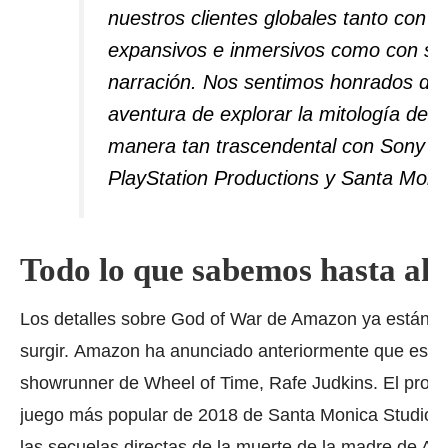
nuestros clientes globales tanto con
expansivos e inmersivos como con su 
narración.
Nos sentimos honrados de 
aventura de explorar la mitología de
manera tan trascendental con Sony Pic
PlayStation Productions y Santa Monic
Todo lo que sabemos hasta ah
Los detalles sobre God of War de Amazon ya están
surgir.
Amazon ha anunciado anteriormente que estará 
showrunner de Wheel of Time, Rafe Judkins.
El prog
juego más popular de 2018 de Santa Monica Studios
las secuelas directas de la muerte de la madre de At