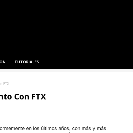
IÓN
TUTORIALES
n FTX
nto Con FTX
normemente en los últimos años, con más y más