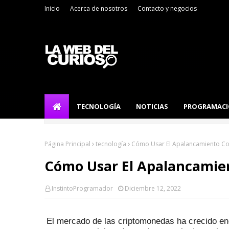
Inicio
Acerca de nosotros
Contacto y negocios
TECNOLOGÍA
NOTICIAS
PROGRAMAC
Página Principal
tecnología
Cómo Usar El Apalancamiento Co
Cómo Usar El Apalancamie
InstintoProgramador
Diciembre 12, 2022
El mercado de las criptomonedas ha crecido e