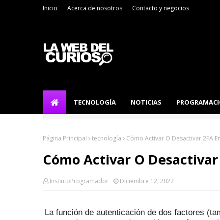
Inicio
Acerca de nosotros
Contacto y negocios
TECNOLOGÍA
NOTICIAS
PROGRAMAC
Página Principal
tecnología
Cómo Activar O Desactivar 2FA 
Cómo Activar O Desactiva
InstintoProgramador
Diciembre 12, 2022
La función de autenticación de dos factores (t