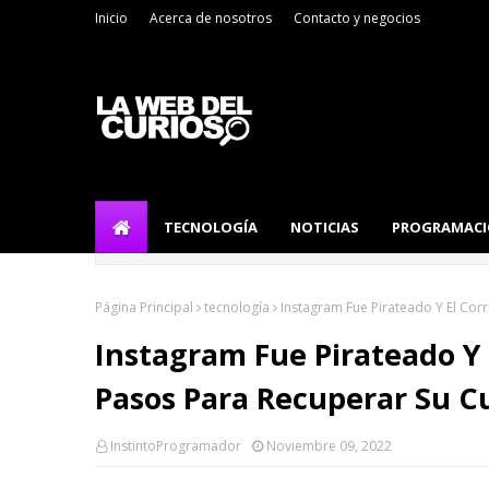
Inicio
Acerca de nosotros
Contacto y negocios
TECNOLOGÍA
NOTICIAS
PROGRAMAC
Página Principal
tecnología
Instagram Fue Pirateado Y El Cor
Instagram Fue Pirateado Y 
Pasos Para Recuperar Su C
InstintoProgramador
Noviembre 09, 2022