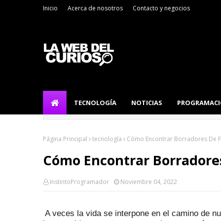
Inicio
Acerca de nosotros
Contacto y negocios
TECNOLOGÍA
NOTICIAS
PROGRAMAC
Página Principal
tecnología
Cómo Encontrar Borradores De 
Cómo Encontrar Borradore
InstintoProgramador
Noviembre 04, 2022
A veces la vida se interpone en el camino de nu