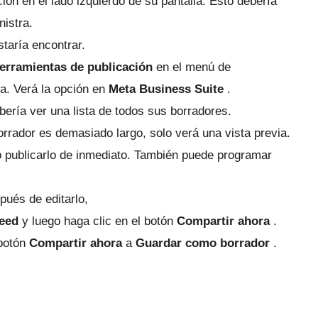
ón en el lado izquierdo de su pantalla.
Esto debería
nistra.
taría encontrar.
erramientas de publicación
en el menú de
la.
Verá la opción en
Meta Business Suite
.
bería ver una lista de todos sus borradores.
borrador es demasiado largo, solo verá una vista previa.
 publicarlo de inmediato.
También puede programar
pués de editarlo,
eed
y luego haga clic en el botón
Compartir ahora
.
 botón
Compartir ahora
a
Guardar como borrador
.