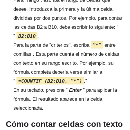
Para "rango", escriba el rango de celdas que
desee.
Introduzca la primera y la última celda,
divididas por dos puntos.
Por ejemplo, para contar
las celdas B2 a B10, debe escribir lo siguiente: “
B2:B10
”
.
“*”
Para la parte de "criterios", escriba
entre
comillas
.
Esta parte cuenta el número de celdas
con texto en su rango escrito.
Por ejemplo, su
fórmula completa debería verse similar a
=COUNTIF (B2:B10, “*”)
“
.”
En su teclado, presione "
Enter
" para aplicar la
fórmula.
El resultado aparece en la celda
seleccionada.
Cómo contar celdas con texto