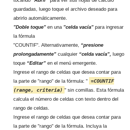
tocando
"Abrir"
para ver sus hojas de cálculo
guardadas, luego toque el archivo deseado para
abrirlo automáticamente.
"Doble toque"
en una
"celda vacía"
para ingresar
la fórmula
"COUNTIF".
Alternativamente,
“presione
prolongadamente”
cualquier
“celda vacía”,
luego
toque
“Editar”
en el menú emergente.
Ingrese el rango de celdas que desea contar para
=COUNTIF
la parte de "rango" de la fórmula: "
(range, criteria)
" sin comillas.
Esta fórmula
calcula el número de celdas con texto dentro del
rango de celdas.
Ingrese el rango de celdas que desea contar para
la parte de "rango" de la fórmula.
Incluya la