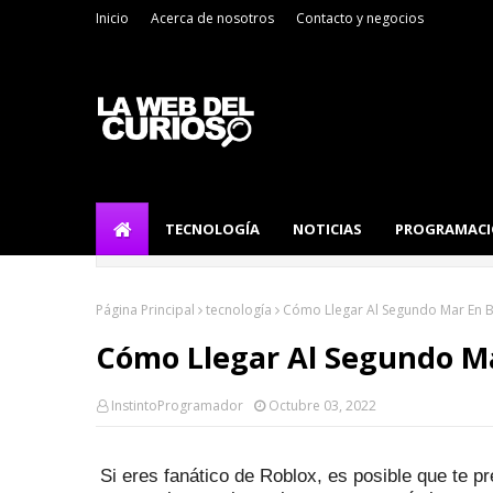
Inicio
Acerca de nosotros
Contacto y negocios
TECNOLOGÍA
NOTICIAS
PROGRAMAC
Página Principal
tecnología
Cómo Llegar Al Segundo Mar En Bl
Cómo Llegar Al Segundo Ma
InstintoProgramador
Octubre 03, 2022
Si eres fanático de Roblox, es posible que te 