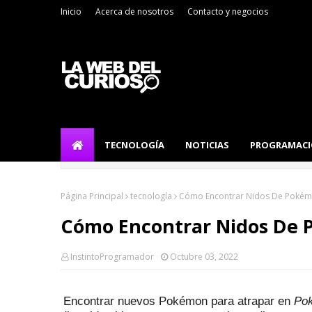
Inicio
Acerca de nosotros
Contacto y negocios
TECNOLOGÍA
NOTICIAS
PROGRAMAC
Página Principal
tecnología
Cómo Encontrar Nidos De Poké
Cómo Encontrar Nidos De
InstintoProgramador
Octubre 03, 2022
Encontrar nuevos Pokémon para
atrapar
en
Pok