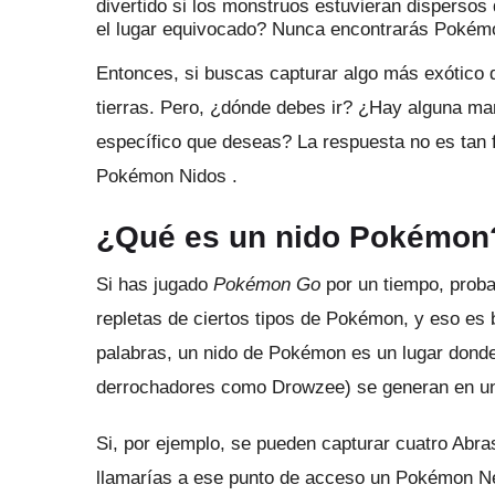
divertido si los monstruos estuvieran disperso
el lugar equivocado?
Nunca encontrarás Pokémo
Entonces, si buscas capturar algo más exótico 
tierras.
Pero, ¿dónde debes ir?
¿Hay alguna man
específico
que
deseas?
La respuesta no es tan 
Pokémon
Nidos
.
¿Qué es un nido Pokémon
Si has jugado
Pokémon Go
por un tiempo, prob
repletas de ciertos tipos de Pokémon, y eso e
palabras, un nido de Pokémon es un lugar dond
derrochadores como Drowzee) se generan en un 
Si, por ejemplo, se pueden capturar cuatro Abra
llamarías a ese punto de acceso un Pokémon N