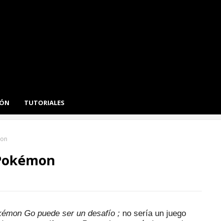
IÓN
TUTORIALES
mon
 Pokémon
émon Go puede ser un desafío
;
no sería un juego