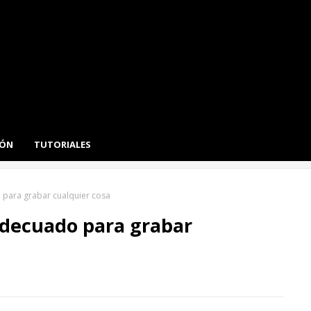
IÓN
TUTORIALES
 para grabar cualquier cosa
adecuado para grabar