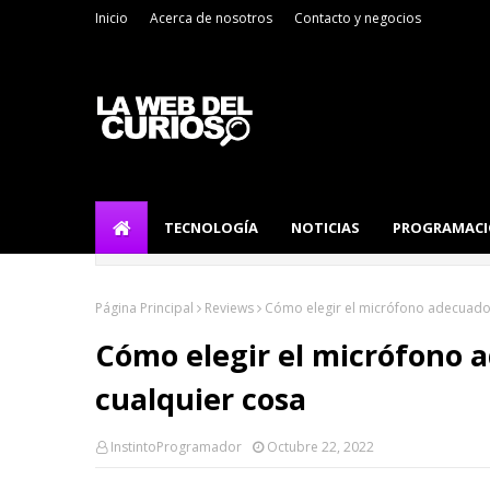
Inicio
Acerca de nosotros
Contacto y negocios
TECNOLOGÍA
NOTICIAS
PROGRAMAC
Página Principal
Reviews
Cómo elegir el micrófono adecuado
Cómo elegir el micrófono 
cualquier cosa
InstintoProgramador
Octubre 22, 2022