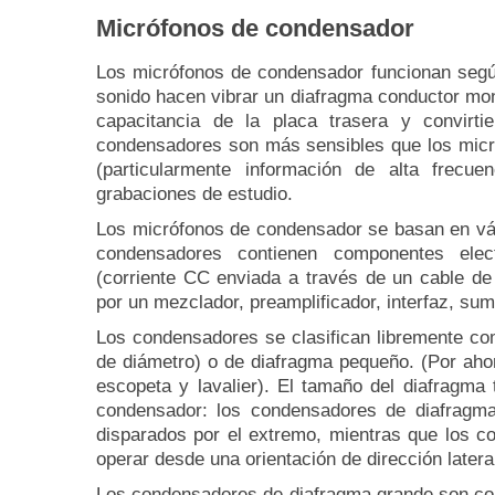
Micrófonos de condensador
Los micrófonos de condensador funcionan según 
sonido hacen vibrar un diafragma conductor mon
capacitancia de la placa trasera y convirti
condensadores son más sensibles que los micró
(particularmente información de alta frecue
grabaciones de estudio.
Los micrófonos de condensador se basan en vál
condensadores contienen componentes elect
(corriente CC enviada a través de un cable d
por un mezclador, preamplificador, interfaz, sum
Los condensadores se clasifican libremente c
de diámetro) o de diafragma pequeño.
(Por aho
escopeta y lavalier). El tamaño del diafragma
condensador: los condensadores de diafragma
disparados por el extremo, mientras que los 
operar desde una orientación de dirección latera
Los condensadores de diafragma grande son con