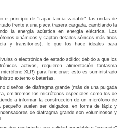
el principio de "capacitancia variable": las ondas de
tado frente a una placa trasera cargada, cambiando la
endo la energía acústica en energía eléctrica.
Los
fonos dinámicos y captan detalles sónicos más finos
ncia y transitorios), lo que los hace ideales para
vulas o electrónica de estado sólido;
debido a que los
rónicos activos, requieren alimentación fantasma
e micrófono XLR) para funcionar;
esto es suministrado
inistro externo o baterías.
omo diseños de diafragma grande (más de una pulgada
ra, omitiremos los micrófonos especiales como los de
 tiende a informar la construcción de un micrófono de
 pequeño suelen ser delgados, en forma de lápiz y
condensadores de diafragma grande son voluminosos y
l.
ocidos por brindar una calidad agradable o "presente"