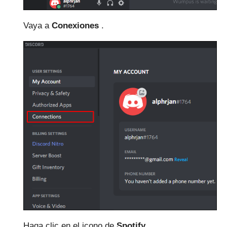
Vaya a
Conexiones
.
Haga clic en el
icono de
Spotify .