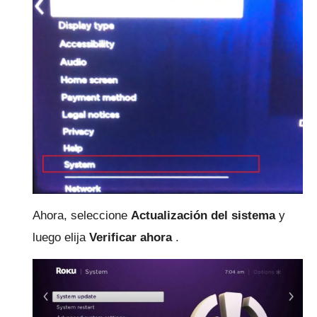
Ahora, seleccione
Actualización del sistema
y
luego elija
Verificar ahora
.