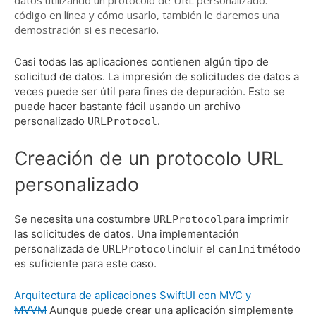
datos utilizando un protocolo de URL personalizado:
código en línea y cómo usarlo, también le daremos una
demostración si es necesario.
Casi todas las aplicaciones contienen algún tipo de
solicitud de datos.
La impresión de solicitudes de datos a
veces puede ser útil para fines de depuración.
Esto se
puede hacer bastante fácil usando un archivo
personalizado
.
URLProtocol
Creación de un protocolo URL
personalizado
Se necesita una costumbre
para imprimir
URLProtocol
las solicitudes de datos.
Una implementación
personalizada de
incluir el
método
URLProtocol
canInit
es suficiente para este caso.
Arquitectura de aplicaciones SwiftUI con MVC y
MVVM
Aunque puede crear una aplicación simplemente