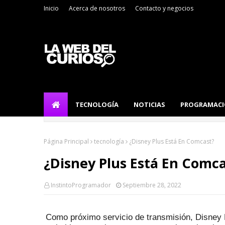
Inicio
Acerca de nosotros
Contacto y negocios
TECNOLOGÍA
NOTICIAS
PROGRAMAC
Página Principal
tecnología
¿Disney Plus Está En Comcast?
¿Disney Plus Está En Comc
InstintoProgramador
Septiembre 28, 2022
Como próximo servicio de transmisión, Disney 