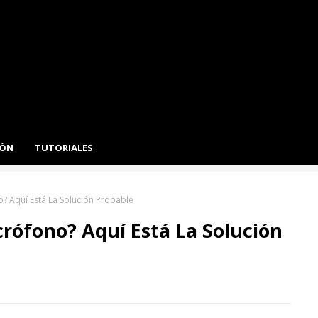
IÓN
TUTORIALES
? Aquí Está La Solución Probable
rófono? Aquí Está La Solución