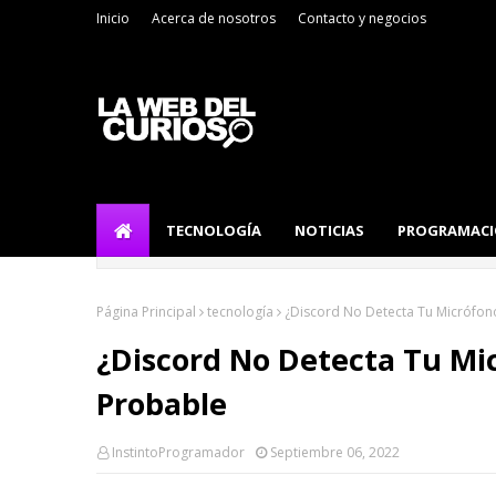
Inicio
Acerca de nosotros
Contacto y negocios
TECNOLOGÍA
NOTICIAS
PROGRAMAC
Página Principal
tecnología
¿Discord No Detecta Tu Micrófono
¿Discord No Detecta Tu Mic
Probable
InstintoProgramador
Septiembre 06, 2022