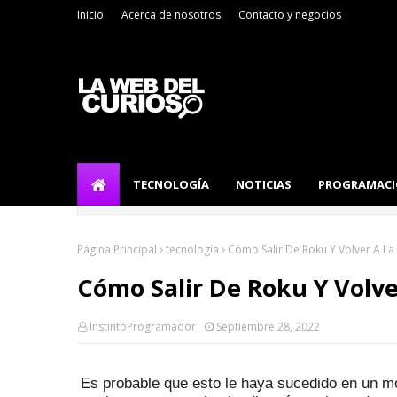
Inicio
Acerca de nosotros
Contacto y negocios
TECNOLOGÍA
NOTICIAS
PROGRAMAC
Página Principal
tecnología
Cómo Salir De Roku Y Volver A La
Cómo Salir De Roku Y Volve
InstintoProgramador
Septiembre 28, 2022
Es probable que esto le haya sucedido en un mo