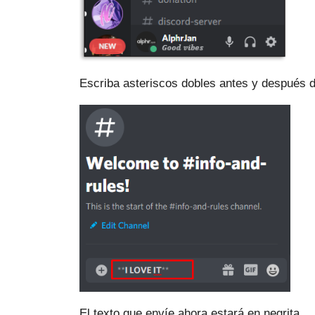
Escriba asteriscos dobles antes y después d
El texto que envíe ahora estará en negrita.