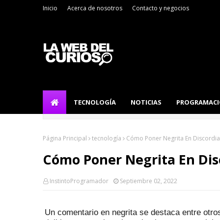
Inicio
Acerca de nosotros
Contacto y negocios
TECNOLOGÍA
NOTICIAS
PROGRAMAC
Página Principal
tecnología
Cómo Poner Negrita En Discordia
Cómo Poner Negrita En Dis
InstintoProgramador
Septiembre 02, 2022
Un comentario en negrita se destaca entre otr