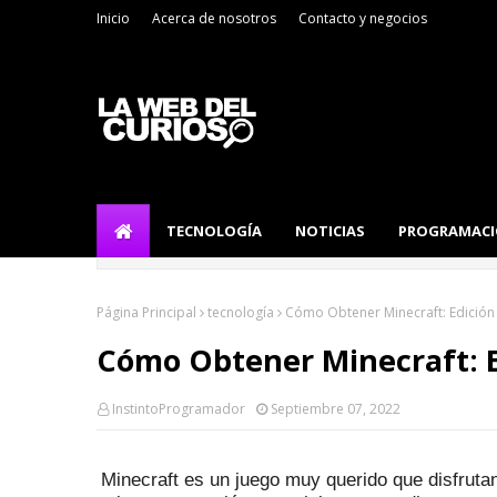
Inicio
Acerca de nosotros
Contacto y negocios
TECNOLOGÍA
NOTICIAS
PROGRAMAC
Página Principal
tecnología
Cómo Obtener Minecraft: Edición
Cómo Obtener Minecraft: E
InstintoProgramador
Septiembre 07, 2022
Minecraft es un juego muy querido que disfruta