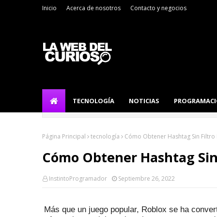
Inicio
Acerca de nosotros
Contacto y negocios
TECNOLOGÍA
NOTICIAS
PROGRAMAC
Página Principal
tecnología
Cómo Obtener Hashtag Sin Filtro
Cómo Obtener Hashtag Sin 
InstintoProgramador
Septiembre 26, 2022
Más que un juego popular, Roblox se ha conver