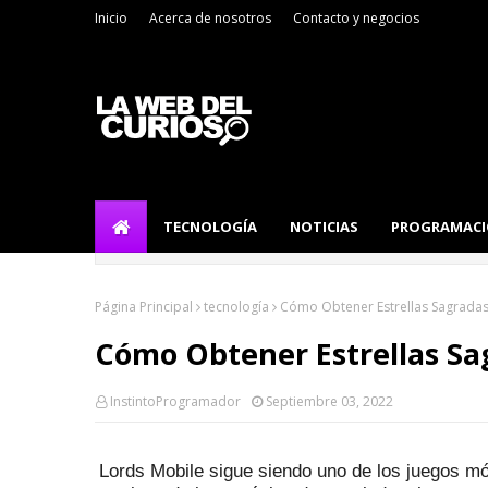
Inicio
Acerca de nosotros
Contacto y negocios
TECNOLOGÍA
NOTICIAS
PROGRAMAC
Página Principal
tecnología
Cómo Obtener Estrellas Sagradas
Cómo Obtener Estrellas Sa
InstintoProgramador
Septiembre 03, 2022
Lords Mobile sigue siendo uno de los juegos m