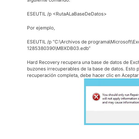
ESEUTIL /p <RutaALaBaseDeDatos>
Por ejemplo,
ESEUTIL /p “C:\Archivos de programa\Microsoft\E
1285380390\MBXDB03.edb”
Hard Recovery recupera una base de datos de Exc
buzones irrecuperables de la base de datos.
Esto 
recuperación completa, debe hacer clic en Aceptar 