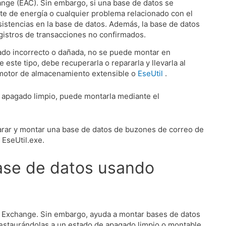
ange (EAC).
Sin embargo, si una base de datos se
te de energía o cualquier problema relacionado con el
istencias en la base de datos.
Además, la base de datos
gistros de transacciones no confirmados.
do incorrecto o dañada, no se puede montar en
este tipo, debe recuperarla o repararla y llevarla al
l motor de almacenamiento extensible o
EseUtil
.
 apagado limpio, puede montarla mediante el
parar y montar una base de datos de buzones de correo de
 EseUtil.exe.
ase de datos usando
e Exchange.
Sin embargo, ayuda a montar bases de datos
estaurándolas a un estado de apagado limpio o montable.