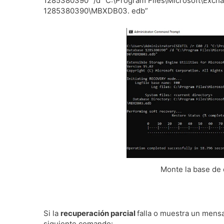
1285380390” /d “C:\Program Files\Microsoft\Exch
1285380390\MBXDB03. edb”
Monte la base de 
Si la
recuperación parcial
falla o muestra un mensa
siguiente comando: