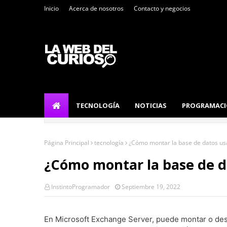
Inicio
Acerca de nosotros
Contacto y negocios
TECNOLOGÍA
NOTICIAS
PROGRAMAC
Página Principal
tecnología
¿Cómo montar la base de datos usa
¿Cómo montar la base de d
InstintoProgramador
Septiembre 19, 2022
En Microsoft Exchange Server, puede montar o de