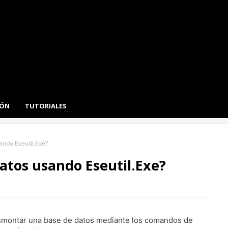
IÓN
TUTORIALES
ndo Eseutil.Exe?
atos usando Eseutil.Exe?
smontar una base de datos mediante los comandos de