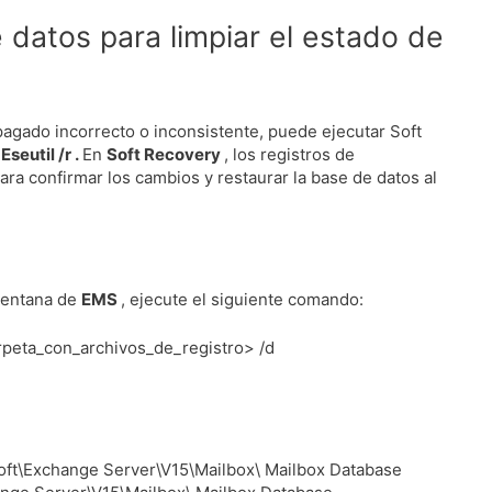
 datos para limpiar el estado de
pagado incorrecto o inconsistente, puede ejecutar Soft
o
Eseutil /r .
En
Soft Recovery
, los registros de
ra confirmar los cambios y restaurar la base de datos al
 ventana de
EMS
, ejecute el siguiente comando:
arpeta_con_archivos_de_registro> /d
soft\Exchange Server\V15\Mailbox\ Mailbox Database