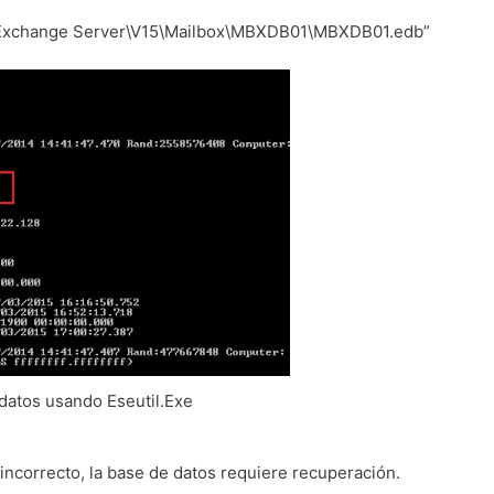
t\Exchange Server\V15\Mailbox\MBXDB01\MBXDB01.edb”
datos usando Eseutil.Exe
incorrecto, la base de datos requiere recuperación.