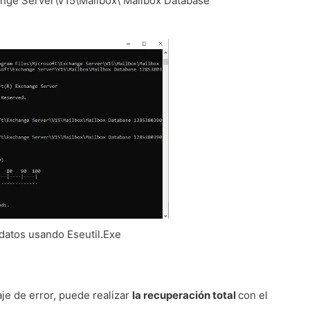
ange Server\V15\Mailbox\ Mailbox Database
datos usando Eseutil.Exe
je de error, puede realizar
la recuperación total
con el