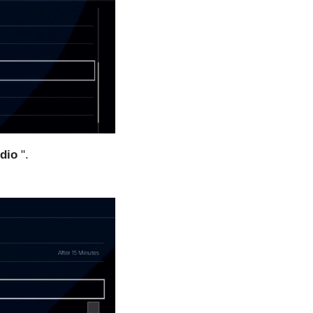
udio
".