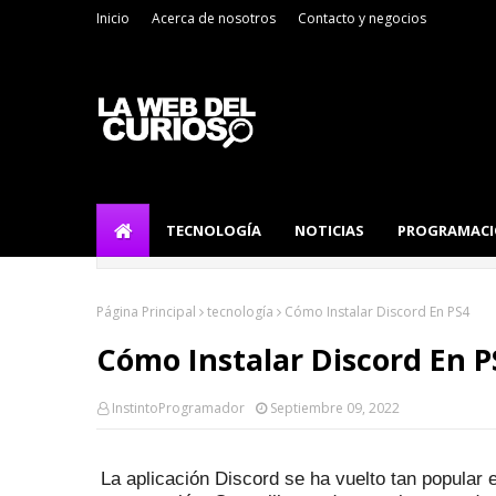
Inicio
Acerca de nosotros
Contacto y negocios
TECNOLOGÍA
NOTICIAS
PROGRAMAC
Página Principal
tecnología
Cómo Instalar Discord En PS4
Cómo Instalar Discord En P
InstintoProgramador
Septiembre 09, 2022
La aplicación Discord se ha vuelto tan popular 