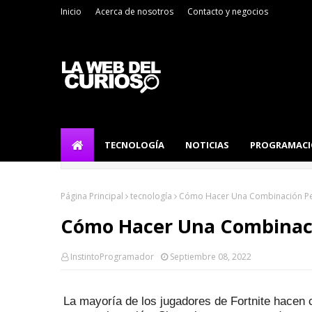
Inicio
Acerca de nosotros
Contacto y negocios
TECNOLOGÍA
NOTICIAS
PROGRAMAC
Página Principal
tecnología
Cómo Hacer Una Combinación Per
Cómo Hacer Una Combinaci
InstintoProgramador
Septiembre 08, 2022
La mayoría de los jugadores de Fortnite hacen c