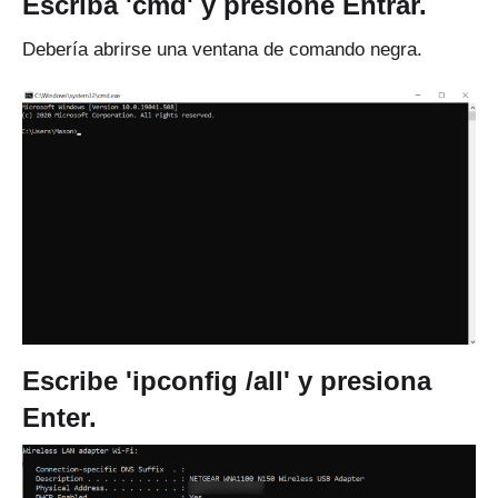
Escriba 'cmd' y presione Entrar.
Debería abrirse una ventana de comando negra.
Escribe 'ipconfig /all' y presiona
Enter.