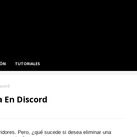
IÓN
TUTORIALES
iscord
 En Discord
vidores.
Pero, ¿qué sucede si desea eliminar una