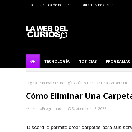
Inicio
Acerca de nosotros
Contacto y negocios
TECNOLOGÍA
NOTICIAS
PROGRAMAC
Página Principal
tecnología
Cómo Eliminar Una Carpeta En D
Cómo Eliminar Una Carpeta
InstintoProgramador
Septiembre 12, 2022
Discord le permite crear carpetas para sus ser